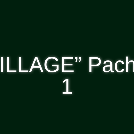
LLAGE” Pach
1