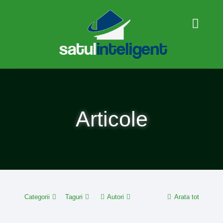
Articole
Categorii
Taguri
Autori
Arata tot