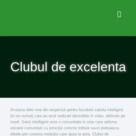
Clubul de excelenta
Aceasta idée vine din respectul pentru locuitorii satului inteligent
(si nu numai) care au avut realizari deosebite in viata, obtinute pe
merit. Satul intelligent este o comunitate in sine care aidoma
oricarei comunitati cu principii corecte trebuie sa-si pretuiasca
elitele prin creerea mediului care ajuta la asta. Clubul de